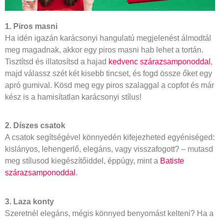
1. Piros masni
Ha idén igazán karácsonyi hangulatú megjelenést álmodtál
meg magadnak, akkor egy piros masni hab lehet a tortán.
Tisztítsd és illatosítsd a hajad
kedvenc szárazsamponoddal
,
majd válassz szét két kisebb tincset, és fogd össze őket egy
apró gumival. Kösd meg egy piros szalaggal a copfot és már
kész is a hamisítatlan karácsonyi stílus!
2. Díszes csatok
A csatok segítségével könnyedén kifejezheted egyéniséged:
kislányos, lehengerlő, elegáns, vagy visszafogott? – mutasd
meg stílusod kiegészítőiddel, éppúgy, mint a
Batiste
szárazsamponoddal
.
3. Laza konty
Szeretnél elegáns, mégis könnyed benyomást kelteni? Ha a