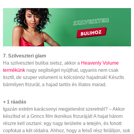
7. Szilveszteri glam
Ha szilveszteri buliba sietsz, akkor a
Heavenly Volume
termékünk
nagy segítséget nyújthat, ugyanis nem csak
tisztít, de szuper volument is kölcsönöz hajadnak! Készíts
bármilyen frizurát, a hajad tartós és illatos marad.
+ 1 ráadás
Igazán extrém karácsonyi megjelenést szeretnél? – Akkor
készítsd el a Grincs film ikonikus frizuráját! A hajat három
részre kell osztani: egy nagy területre a tetején, és fonott
copfokat a két oldalra. Ahhoz, hogy a felső rész felálljon, sok