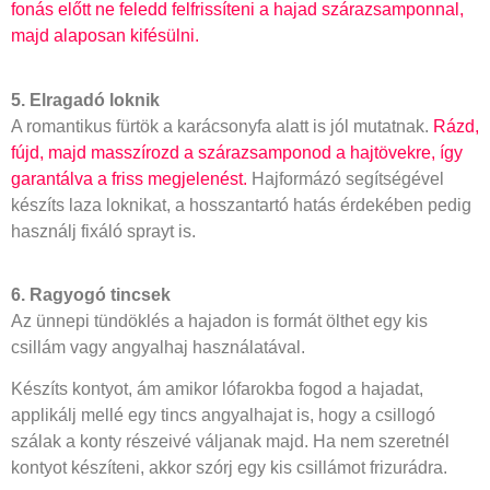
fonás előtt ne feledd felfrissíteni a hajad szárazsamponnal,
majd alaposan kifésülni.
5. Elragadó loknik
A romantikus fürtök a karácsonyfa alatt is jól mutatnak.
Rázd,
fújd, majd masszírozd a szárazsamponod a hajtövekre, így
garantálva a friss megjelenést.
Hajformázó segítségével
készíts laza loknikat, a hosszantartó hatás érdekében pedig
használj fixáló sprayt is.
6. Ragyogó tincsek
Az ünnepi tündöklés a hajadon is formát ölthet egy kis
csillám vagy angyalhaj használatával.
Készíts kontyot, ám amikor lófarokba fogod a hajadat,
applikálj mellé egy tincs angyalhajat is, hogy a csillogó
szálak a konty részeivé váljanak majd. Ha nem szeretnél
kontyot készíteni, akkor szórj egy kis csillámot frizurádra.