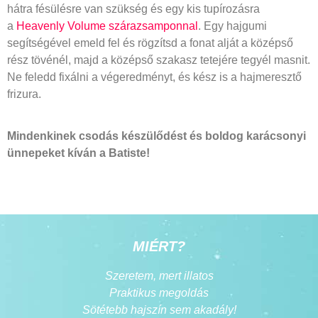
hátra fésülésre van szükség és egy kis tupírozásra
a
Heavenly Volume szárazsamponnal
. Egy hajgumi
segítségével emeld fel és rögzítsd a fonat alját a középső
rész tövénél, majd a középső szakasz tetejére tegyél masnit.
Ne feledd fixálni a végeredményt, és kész is a hajmeresztő
frizura.
Mindenkinek csodás készülődést és boldog karácsonyi
ünnepeket kíván a Batiste!
MIÉRT?
Szeretem, mert illatos
Praktikus megoldás
Sötétebb hajszín sem akadály!