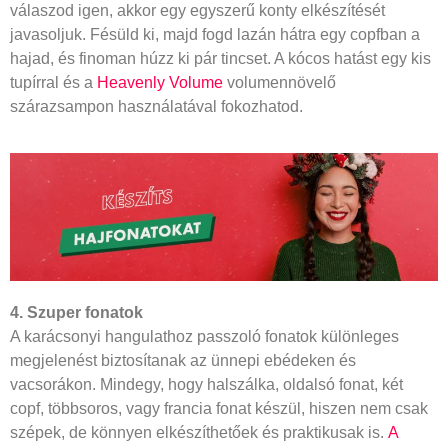
válaszod igen, akkor egy egyszerű konty elkészítését
javasoljuk. Fésüld ki, majd fogd lazán hátra egy copfban a
hajad, és finoman húzz ki pár tincset. A kócos hatást egy kis
tupírral és a
Heavenly Volume
volumennövelő
szárazsampon használatával fokozhatod.
4. Szuper fonatok
A karácsonyi hangulathoz passzoló fonatok különleges
megjelenést biztosítanak az ünnepi ebédeken és
vacsorákon. Mindegy, hogy halszálka, oldalsó fonat, két
copf, többsoros, vagy francia fonat készül, hiszen nem csak
szépek, de könnyen elkészíthetőek és praktikusak is.
A