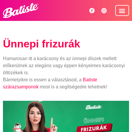
Hogyan has
Ünnepi frizurák
Hamarosan itt a karácsony és az ünnepi díszek mellett
előkerülnek az elegáns vagy éppen kényelmes karácsonyi
öltözékek is.
Bármelyikre is essen a választásod, a
Batiste
szárazsamponok
most is a segítségedre lehetnek!