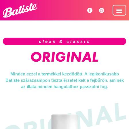
Hogyan has
clean & classic
ORIGINAL
Minden ezzel a termékkel kezdődött. A legikonikusabb
Batiste szárazsampon tiszta érzetet kelt a fejbőrön, aminek
az illata minden hangulathoz passzolni fog.